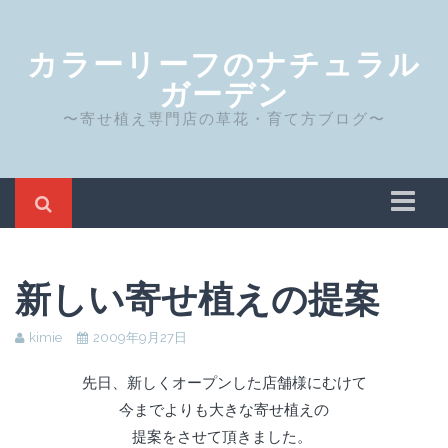
カラーリーフのナチュラル
ガーデン
〜寄せ植え専門店の草花・育て方ブログ〜
ホーム
Privacy Policy
新しい寄せ植えの提案
サイト運営者について
kimie
2009年9月27日
先日、新しくオープンした店舗様にむけて
今までよりも大きな寄せ植えの
提案をさせて頂きました。