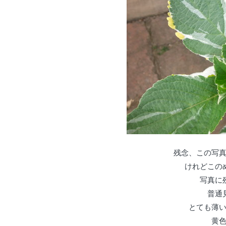
残念、この写
けれどこの
写真に
普通
とても薄
黄