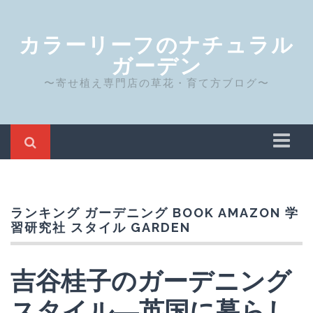
カラーリーフのナチュラル
ガーデン
〜寄せ植え専門店の草花・育て方ブログ〜
ホーム
Privacy Policy
ランキング ガーデニング BOOK AMAZON 学
サイト運営者について
習研究社 スタイル GARDEN
吉谷桂子のガーデニング
スタイル―英国に暮らし